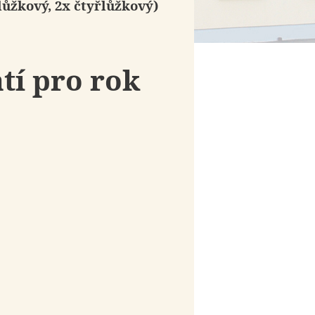
ílůžkový, 2x čtyřlůžkový)
tí pro rok