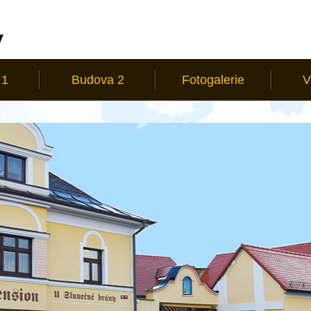
 1
Budova 2
Fotogalerie
V