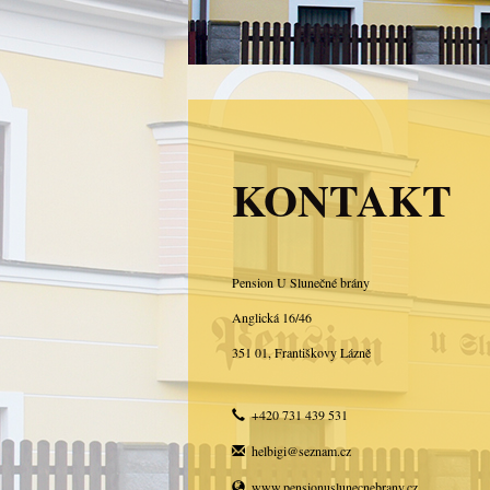
KONTAKT
Pension U Slunečné brány
Anglická 16/46
351 01, Františkovy Lázně
+420 731 439 531
helbigi@seznam.cz
www.
pensionuslunecnebrany.cz