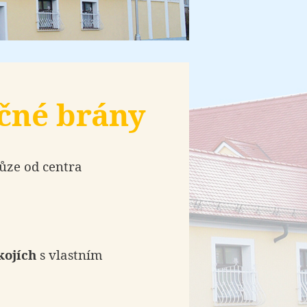
čné brány
ůze od centra
kojích
s vlastním