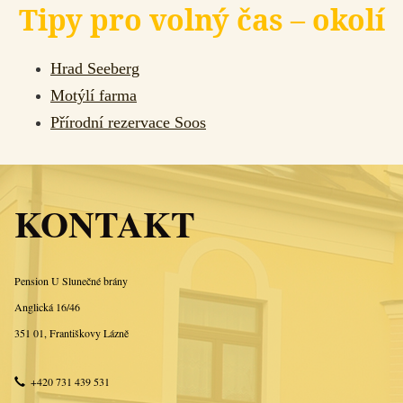
Tipy pro volný čas – okolí
Hrad Seeberg
Motýlí farma
Přírodní rezervace Soos
KONTAKT
Pension U Slunečné brány
Anglická 16/46
351 01, Františkovy Lázně
+420 731 439 531