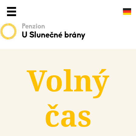
Volný
čas